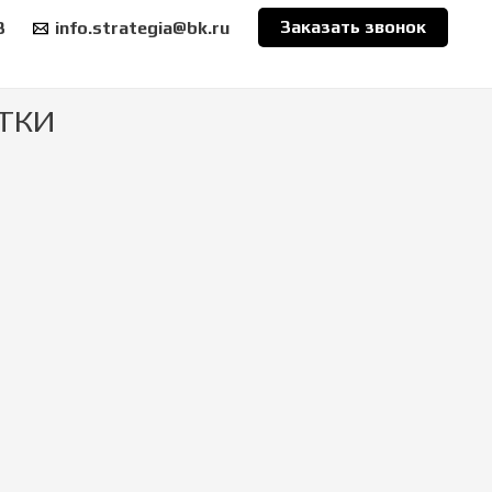
Заказать звонок
3
info.strategia@bk.ru
ТКИ
I