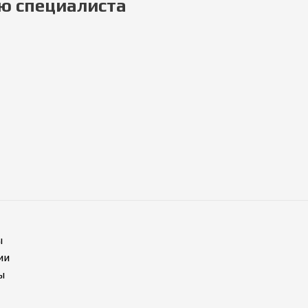
ю специалиста
ы
ии
ы